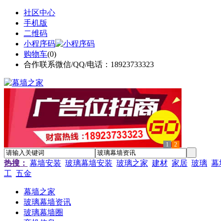
社区中心
手机版
二维码
小程序码
购物车
(
0
)
合作联系微信/QQ/电话：18923733323
1
2
热搜：
幕墙安装
玻璃幕墙安装
玻璃之家
建材
家居
玻璃
幕
工
五金
幕墙之家
玻璃幕墙资讯
玻璃幕墙圈