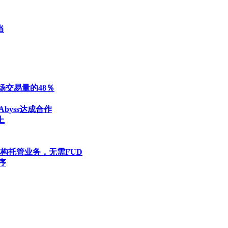
当
市场交易量的48％
byss达成合作
上
po机构托管业务，无需FUD
序
家
|
板材之家
|
模具之家
|
防盗之家
|
新型建材
|
老姚之家
|
灯饰之
使用协议
|
版权隐私
|
网站地图
|
排名推广
|
广告服务
|
积分换