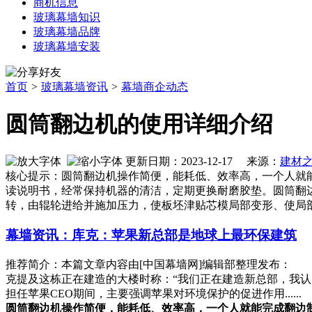
商机信息
玻璃幕墙知识
玻璃幕墙品牌
玻璃幕墙安装
首页
>
玻璃幕墙资讯
>
幕墙商企动态
圆筒翻边机的使用详细介绍
更新日期：2023-12-17 来源：
建材
核心提示：圆筒翻边机操作简便，能耗低、效率高，一个人就
读说明书，经常保持机器的清洁，定期更换耐磨胶垫。圆筒翻
转，由辊轮进给并施加压力，使板坯津贴芯模局部变形、使局
幕墙资讯：库克：苹果新总部是地球上最环保建筑
推荐简介：本篇文章内容由[中国幕墙网]编辑部整理发布： 苹果
克提及这栋正在建造的大楼时称：“我们正在建造新总部，我认
担任苹果CEO期间，主要强调苹果对环境保护的促进作用......
圆筒翻边机操作简便，能耗低、效率高，一个人就能完成翻边