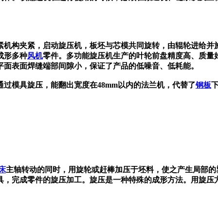
紧机构夹紧，启动旋压机，板坯与芯模共同旋转，由辊轮进给并
成形多种
风机
零件。多功能旋压机生产的叶轮前盘精度高、质量
平面表面焊缝端部间隙小，保证了产品的低噪音、低耗能。
过模具旋压，能翻出宽度在48mm以内的
法兰机，代替了
钢板
床
主轴转动的同时，用旋轮或赶棒加压于坯料，使之产生局部的
具，完成零件的旋压加工。旋压是一种特殊的成形方法。用旋压