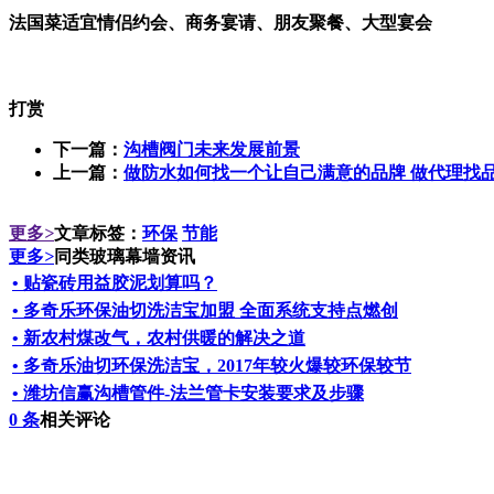
法国菜适宜情侣约会、商务宴请、朋友聚餐、大型宴会
打赏
下一篇：
沟槽阀门未来发展前景
上一篇：
做防水如何找一个让自己满意的品牌 做代理找
更多
>
文章标签：
环保
节能
更多
>
同类玻璃幕墙资讯
• 贴瓷砖用益胶泥划算吗？
• 多奇乐环保油切洗洁宝加盟 全面系统支持点燃创
• 新农村煤改气，农村供暖的解决之道
• 多奇乐油切环保洗洁宝，2017年较火爆较环保较节
• 潍坊信赢沟槽管件-法兰管卡安装要求及步骤
0
条
相关评论