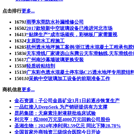
点击排行
更多...
1679
1
雨季东莞防水补漏维修公司
1650
2
2017款较新中空玻璃设备已推进河北市场
1641
3
“贴牌生产”成市场顽疾，彩钢板厂家需重视
1632
4
太原防水工程施工
1628
5
杭州透水地坪施工案例/浙江透水混凝土工程承包胶
1583
6
天车滑线厂家请选山东腾云天车滑触线,天车滑线价
1561
7
广州南沙幕墙玻璃更换安装
1553
8
轻质砖粘结剂
1513
9
广东彩色透水混凝土停车场C25透水地坪专用胶结
1501
10
采购中空玻璃加工设备的前期准备工作
商机信息
更多...
金石资源：子公司金昌矿业3月1日起逐步恢复生产
一品红接入DeepSeek 为产销研提供有力支撑
昆药集团：天麻素注射液获批临床试验
利元亨：拟3000万元至4000万元回购公司股份
圣湘生物：2024年净利润2.59亿元 同比下降28.78%
全国首家外商独资三级综合医院今日开诊