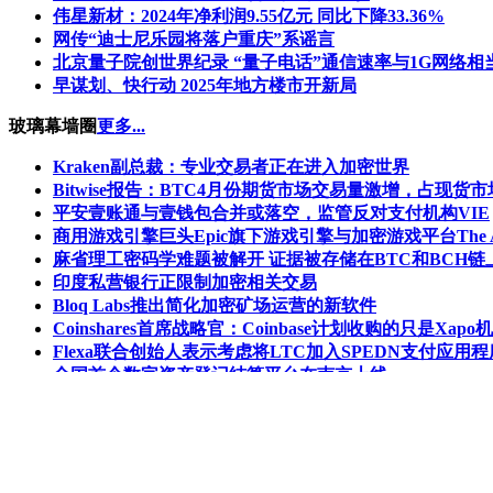
伟星新材：2024年净利润9.55亿元 同比下降33.36%
网传“迪士尼乐园将落户重庆”系谣言
北京量子院创世界纪录 “量子电话”通信速率与1G网络相
早谋划、快行动 2025年地方楼市开新局
玻璃幕墙圈
更多...
Kraken副总裁：专业交易者正在进入加密世界
Bitwise报告：BTC4月份期货市场交易量激增，占现货
平安壹账通与壹钱包合并或落空，监管反对支付机构VIE
商用游戏引擎巨头Epic旗下游戏引擎与加密游戏平台The A
麻省理工密码学难题被解开 证据被存储在BTC和BCH链
印度私营银行正限制加密相关交易
Bloq Labs推出简化加密矿场运营的新软件
Coinshares首席战略官：Coinbase计划收购的只是Xa
Flexa联合创始人表示考虑将LTC加入SPEDN支付应用程
全国首个数字资产登记结算平台在南京上线
最新视频
更多...
推荐产品
更多...
屏风头条
|
装修头条
|
风水头条
|
楼梯之家
|
布艺之家
|
风水之
建材
|
720全景
|
企业之家
|
移动社区
|
关于我们
|
联系方式
|