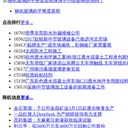
钢化玻璃的平整度差和
点击排行
更多...
1679
1
雨季东莞防水补漏维修公司
1650
2
2017款较新中空玻璃设备已推进河北市场
1641
3
“贴牌生产”成市场顽疾，彩钢板厂家需重视
1632
4
太原防水工程施工
1628
5
杭州透水地坪施工案例/浙江透水混凝土工程承包胶
1583
6
天车滑线厂家请选山东腾云天车滑触线,天车滑线价
1561
7
广州南沙幕墙玻璃更换安装
1553
8
轻质砖粘结剂
1513
9
广东彩色透水混凝土停车场C25透水地坪专用胶结
1501
10
采购中空玻璃加工设备的前期准备工作
商机信息
更多...
金石资源：子公司金昌矿业3月1日起逐步恢复生产
一品红接入DeepSeek 为产销研提供有力支撑
昆药集团：天麻素注射液获批临床试验
利元亨：拟3000万元至4000万元回购公司股份