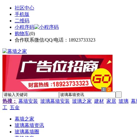
社区中心
手机版
二维码
小程序码
购物车
(
0
)
合作联系微信/QQ/电话：18923733323
1
2
热搜：
幕墙安装
玻璃幕墙安装
玻璃之家
建材
家居
玻璃
幕
工
五金
幕墙之家
玻璃幕墙资讯
玻璃幕墙圈