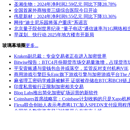
圣湘生物：2024年净利润2.59亿元 同比下降28.78%
全国首家外商独资三级综合医院今日开诊
伟星新材：2024年净利润9.55亿元 同比下降33.36%
网传“迪士尼乐园将落户重庆”系谣言
北京量子院创世界纪录 “量子电话”通信速率与1G网络相
早谋划、快行动 2025年地方楼市开新局
玻璃幕墙圈
更多...
Kraken副总裁：专业交易者正在进入加密世界
Bitwise报告：BTC4月份期货市场交易量激增，占现货市
平安壹账通与壹钱包合并或落空，监管反对支付机构VIE
商用游戏引擎巨头Epic旗下游戏引擎与加密游戏平台The A
麻省理工密码学难题被解开 证据被存储在BTC和BCH链
印度私营银行正限制加密相关交易
Bloq Labs推出简化加密矿场运营的新软件
Coinshares首席战略官：Coinbase计划收购的只是Xap
Flexa联合创始人表示考虑将LTC加入SPEDN支付应用程
全国首个数字资产登记结算平台在南京上线
最新视频
更多...
推荐产品
更多...