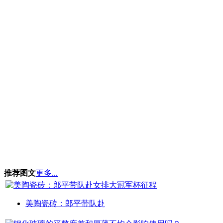
推荐图文
更多...
美陶瓷砖：郎平带队赴