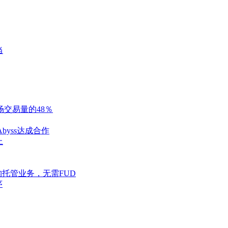
当
场交易量的48％
byss达成合作
上
o机构托管业务，无需FUD
序