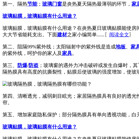
第一、隔热
节能
；
玻璃
门窗
是炎热夏天隔热最薄弱的环节，
家
玻璃贴膜，玻璃贴膜有什么用途？
玻璃贴膜，玻璃贴膜有什么用途？在炎热夏日玻璃贴膜能使房间的
大大节省能耗支出。下面
建材
之家小编简单......〖
阅读全文
〗
第二、阻隔99%紫外线；太阳辐射中的紫外线是造成
地板
、
家
的紫外线，呵护你的家人及
家具
。
第三、
防爆
/
防盗
；玻璃窗的遇外力冲击破碎或发生自爆时，其
隔热膜具有高度的抗撕裂性，贴膜后使玻璃的强度增加，使玻
第四、清晰透光，减弱刺目眩光；家居隔热膜具有良好的透光
帘。
第五、增加家庭隐私保护；部分隔热膜具有单向透视功能，白
玻璃贴膜，玻璃贴膜有什么用途？
玻璃贴膜，玻璃贴膜有什么用途？在炎热夏日玻璃贴膜能使房间的