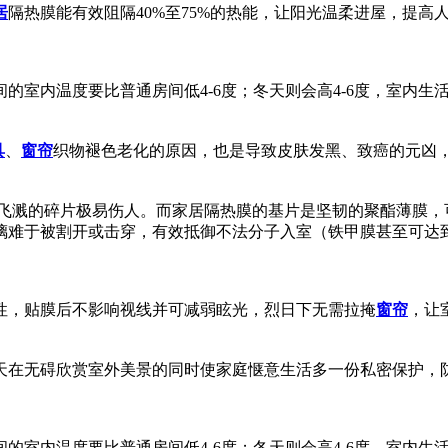
居
隔热膜能有效阻隔40%至75%的热能，让阳光温柔进屋，提高
室内温度要比普通房间低4-6度；冬天则会高4-6度，室内生活
具
、
窗帘
织物褪色老化的原因，也是导致皮肤发黑、致癌的元凶
飞溅的碎片极易伤人。而家居隔热膜的基片是坚韧的聚酯薄膜，
璃难于被割开或击穿，有效抵御不法分子入室（铁甲膜甚至可达
性，贴膜后不影响视线并可减弱眩光，烈日下无需拉掩
窗帘
，让
天在无碍欣赏室外美景的同时使家庭惬意生活多一份私密保护，
室内温度要比普通房间低4-6度；冬天则会高4-6度，室内生活