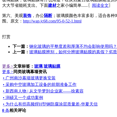
大大节省能耗支出。下面
建材
之家小编简单......〖
阅读全文
〗
第六、美观
装饰
，办公
隔断
；玻璃膜颜色丰富多彩，适合各种
围。原文：
http://wap.jc68.com/95-0-52-1.html
打赏
下一篇：
钢化玻璃的平整度差和厚薄不均会影响使用吗？
上一篇：
玻璃贴膜辨别，如何分辨玻璃贴膜的真假？劣质
更多
>
文章标签：
玻璃
玻璃贴膜
更多
>
同类玻璃幕墙资讯
• 广州南沙幕墙玻璃更换安装
• 采购中空玻璃加工设备的前期准备工作
• 新西南人物 | 从文学梦到企业家——徐素容
• 润硕又一个成功案例
• 为什么有些高频焊H型钢防腐涂层质量差-华夏天信
0
条
相关评论