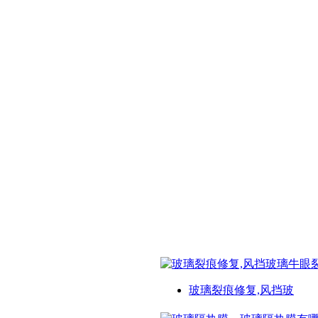
玻璃裂痕修复,风挡玻