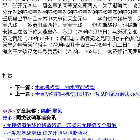
果。②开元29年，唐玄宗的同辈兄弟死两人，为了避晦气，
公元742年743年744年745年746年747年748年749年7
壬辰癸巳甲午乙未丙申大事记天宝元年——李白供奉翰林院。
宝八载——岑参出塞西行。天宝十载——怛罗斯战役，阿拔斯
安禄山在洛阳称大燕皇帝。六月（756年7月15日）马嵬驿之
宗之贵妃（719年出生）；杨国忠，杨贵妃之兄同期存在的其他政
天皇之年号天平感宝（749年四月十四日—749年七月二日）：
海文王大钦茂之年号赞普钟（752年—768年）：南诏领袖阁罗
打赏
下一篇：
水轮机模型、抽水蓄能模型
上一篇：
全自动勾花网机使用过程中常见问题及解决办法
更多
>
文章标签：
隔断
屏风
更多
>
同类玻璃幕墙资讯
• 无接缝滑触线价格请咨询山东腾云无接缝安全滑触
• 水泥发泡隔墙板 建筑用隔墙隔断板材