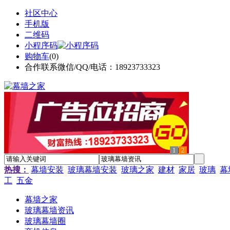
社区中心
手机版
二维码
小程序码
购物车
(
0
)
合作联系微信/QQ/电话：18923733323
1
2
热搜：
幕墙安装
玻璃幕墙安装
玻璃之家
建材
家居
玻璃
幕
工
五金
幕墙之家
玻璃幕墙资讯
玻璃幕墙圈