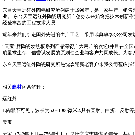
东台天宝远红外陶瓷研究所创建于1998年，是一家生产、销
业。 东台天宝远红外陶瓷研究所自创办以来始终把技术创新
经验丰富的工程技术人员。
近年来我们引进国外先进的生产工艺，采用瑞典康泰尔公司发
“天宝”牌陶瓷发热板系列产品深得广大用户的欢迎!并且在全
质量求生存，信誉谋发展的原则使企业与客户共同成长。为客
东台天宝远红外陶瓷研究所热忱欢迎新老客户来我公司莅临指
相关
建材
词条解释：
远红外
1.肉眼不可见，波长为5.6~1000微米2.具有直射、曲折、反
天宝
天宝（742年正月—756年七月）是唐玄宗李隆基的年号，共