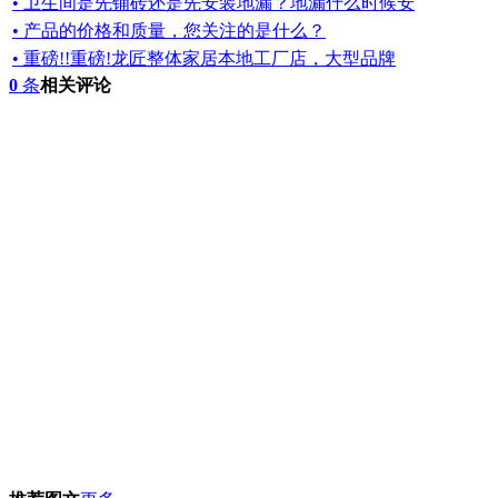
• 卫生间是先铺砖还是先安装地漏？地漏什么时候安
• 产品的价格和质量，您关注的是什么？
• 重磅!!重磅!龙匠整体家居本地工厂店，大型品牌
0
条
相关评论