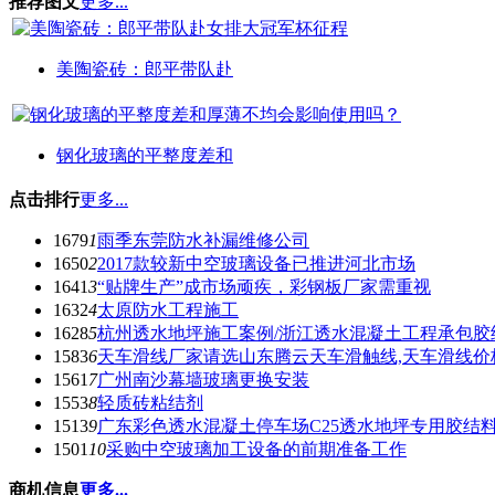
推荐图文
更多...
美陶瓷砖：郎平带队赴
钢化玻璃的平整度差和
点击排行
更多...
1679
1
雨季东莞防水补漏维修公司
1650
2
2017款较新中空玻璃设备已推进河北市场
1641
3
“贴牌生产”成市场顽疾，彩钢板厂家需重视
1632
4
太原防水工程施工
1628
5
杭州透水地坪施工案例/浙江透水混凝土工程承包胶
1583
6
天车滑线厂家请选山东腾云天车滑触线,天车滑线价
1561
7
广州南沙幕墙玻璃更换安装
1553
8
轻质砖粘结剂
1513
9
广东彩色透水混凝土停车场C25透水地坪专用胶结
1501
10
采购中空玻璃加工设备的前期准备工作
商机信息
更多...