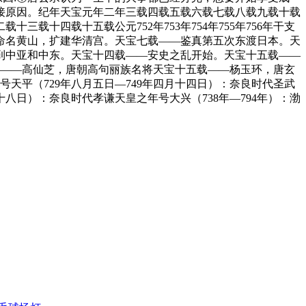
接原因。纪年天宝元年二年三载四载五载六载七载八载九载十载
二载十三载十四载十五载公元752年753年754年755年756年干支
命名黄山，扩建华清宫。天宝七载——鉴真第五次东渡日本。天
到中亚和中东。天宝十四载——安史之乱开始。天宝十五载——
四载——高仙芝，唐朝高句丽族名将天宝十五载——杨玉环，唐玄
号天平（729年八月五日—749年四月十四日）：奈良时代圣武
十八日）：奈良时代孝谦天皇之年号大兴（738年—794年）：渤