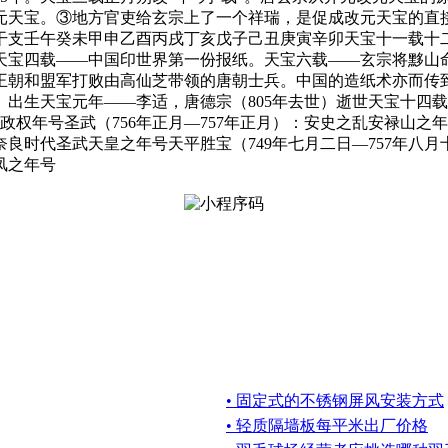
改元天宝。③地方官吏给玄宗上了一个祥瑞，是促成改元天宝的直
50年751年干支壬午癸未甲申乙酉丙戌丁亥戊子己丑庚寅辛卯天宝十一载十
天宝四载——中国印世界第一份报纸。天宝六载——玄宗将黟山
王朝和盟军打败由高仙芝带领的唐朝士兵。中国的造纸术亦而传
变。出生天宝元年——李适，唐德宗（805年去世）逝世天宝十
权年号圣武（756年正月—757年正月）：安史之乱安禄山之年
奈良时代圣武天皇之年号天平胜宝（749年七月二日—757年八月
凤之年号
• 固定式的不锈钢屏风安装方式
• 轻质隔墙板每平米出厂价格