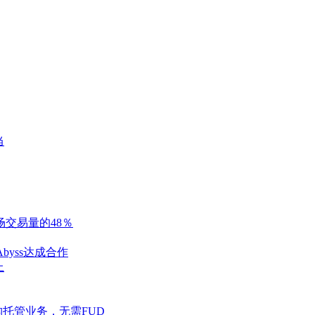
当
场交易量的48％
byss达成合作
上
o机构托管业务，无需FUD