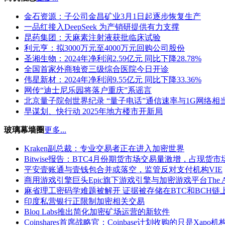
金石资源：子公司金昌矿业3月1日起逐步恢复生产
一品红接入DeepSeek 为产销研提供有力支撑
昆药集团：天麻素注射液获批临床试验
利元亨：拟3000万元至4000万元回购公司股份
圣湘生物：2024年净利润2.59亿元 同比下降28.78%
全国首家外商独资三级综合医院今日开诊
伟星新材：2024年净利润9.55亿元 同比下降33.36%
网传“迪士尼乐园将落户重庆”系谣言
北京量子院创世界纪录 “量子电话”通信速率与1G网络相
早谋划、快行动 2025年地方楼市开新局
玻璃幕墙圈
更多...
Kraken副总裁：专业交易者正在进入加密世界
Bitwise报告：BTC4月份期货市场交易量激增，占现货市
平安壹账通与壹钱包合并或落空，监管反对支付机构VIE
商用游戏引擎巨头Epic旗下游戏引擎与加密游戏平台The A
麻省理工密码学难题被解开 证据被存储在BTC和BCH链
印度私营银行正限制加密相关交易
Bloq Labs推出简化加密矿场运营的新软件
Coinshares首席战略官：Coinbase计划收购的只是Xap