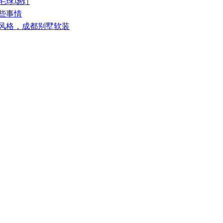
羽毛球场灯
些事情
搭风格，成都别墅软装